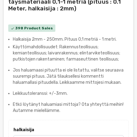
täysmateriaali 0,1-1 metriä (pituus : 0.1
Meter, halkaisija : 2mm)
398 Product Sales
check
Halkaisija 2mm - 250mm. Pituus 0,1 metriä - 1 metri.
Käyttömahdollisuudet: Rakennusteollisuus;
kemianteollisuus; laivanrakennus; elintarviketeollisuus;
putkistojen rakentaminen; farmaseuttinen teollisuus;
Jos haluamaasi pituutta ei ole listattu, valitse seuraava
suurempi pituus. Jätä tilauksellesi kommentti
haluamallasi pituudella. Leikkaamme mittojesi mukaan.
Leikkuutoleranssi: +/-3mm.
Etkö löytänyt haluamiasi mittoja? Ota yhteyttä meihin!
Autamme mielellämme.
halkaisija