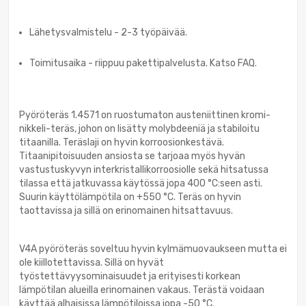
Lähetysvalmistelu - 2-3 työpäivää.
Toimitusaika - riippuu pakettipalvelusta. Katso FAQ.
Pyöröteräs 1.4571 on ruostumaton austeniittinen kromi-
nikkeli-teräs, johon on lisätty molybdeeniä ja stabiloitu
titaanilla. Teräslaji on hyvin korroosionkestävä.
Titaanipitoisuuden ansiosta se tarjoaa myös hyvän
vastustuskyvyn interkristallikorroosiolle sekä hitsatussa
tilassa että jatkuvassa käytössä jopa 400 °C:seen asti.
Suurin käyttölämpötila on +550 °C. Teräs on hyvin
taottavissa ja sillä on erinomainen hitsattavuus.
V4A pyöröteräs soveltuu hyvin kylmämuovaukseen mutta ei
ole kiillotettavissa. Sillä on hyvät
työstettävyysominaisuudet ja erityisesti korkean
lämpötilan alueilla erinomainen vakaus. Terästä voidaan
käyttää alhaisissa lämpötiloissa jopa -50 °C.