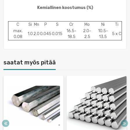
Kemiallinen koostumus
(%)
C
Si
Mn
P
S
Cr
Mo
Ni
Ti
max.
16.5-
2.0-
10.5-
1.0
2.0
0.045
0.015
5 x C
0.08
18.5
2.5
13.5
saatat myös pitää