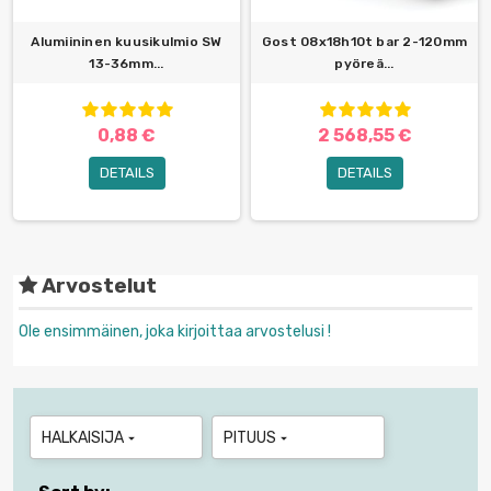
Alumiininen kuusikulmio SW
Gost 08x18h10t bar 2-120mm
13-36mm...
pyöreä...
0,88 €
2 568,55 €
DETAILS
DETAILS
Arvostelut
Ole ensimmäinen, joka kirjoittaa arvostelusi !
HALKAISIJA
PITUUS

