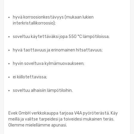
hyvä korroosionkestävyys (mukaan lukien
interkristallikorroosio);
soveltuu käytettäväksi jopa 550 °C lämpötiloissa;
hyvä taottavuus ja erinomainen hitsattavuus;
hyvin soveltuva kylmämuovaukseen;
ei kiillotettavissa;
soveltuu alhaisiin lämpötiloihin.
Evek GmbH verkkokauppa tarjoaa V4A pyöröterästä. Käy
meillä ja valitse tarpeidesi ja toiveidesi mukainen teräs.
Olemme mielellämme apunasi.