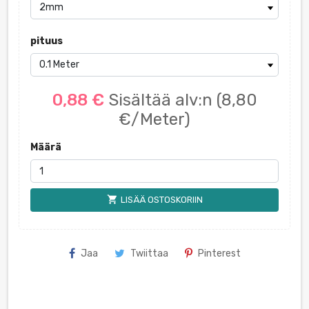
pituus
0,88 €
Sisältää alv:n
(8,80
€/Meter)
Määrä
shopping_cart
LISÄÄ OSTOSKORIIN
Jaa
Twiittaa
Pinterest