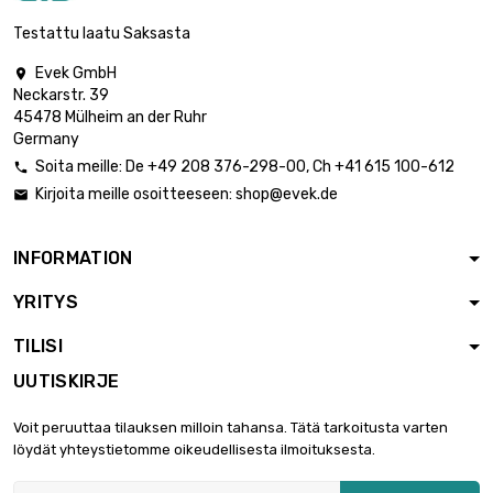

2,35 €
halkaisija : 3mm
Testattu laatu Saksasta
Evek GmbH

Neckarstr. 39
pituus : 0.3 Meter

3,12 €
45478 Mülheim an der Ruhr
halkaisija : 3mm
Germany
Soita meille:
De
+49 208 376-298-00
, Ch
+41 615 100-612

Kirjoita meille osoitteeseen:
shop@evek.de

pituus : 0.4 Meter

3,99 €
halkaisija : 3mm
INFORMATION
YRITYS
pituus : 0.5 Meter

4,76 €
halkaisija : 3mm
TILISI
UUTISKIRJE
pituus : 0.75 Meter

6,81 €
Voit peruuttaa tilauksen milloin tahansa. Tätä tarkoitusta varten
halkaisija : 3mm
löydät yhteystietomme oikeudellisesta ilmoituksesta.