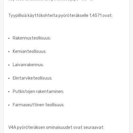
Tyypillisiä käyttökohteita pyöröteräkselle 1.4571 ovat:
Rakennusteollisuus;
Kemianteollisuus;
Laivanrakennus;
Elintarviketeollisuus;
Putkistojen rakentaminen;
Farmaseuttinen teollisuus;
V4A pyöröteräksen ominaisuudet ovat seuraavat: