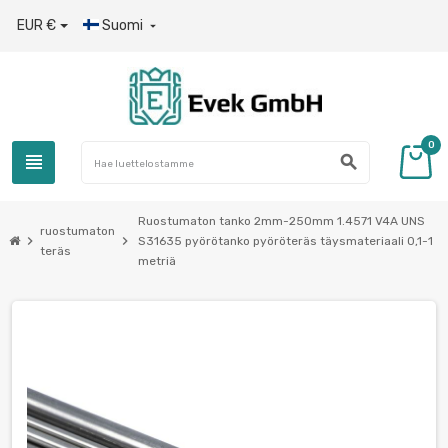
EUR €
Suomi

0
view_headline
search
Ruostumaton tanko 2mm-250mm 1.4571 V4A UNS
ruostumaton
chevron_right
chevron_right
S31635 pyörötanko pyöröteräs täysmateriaali 0,1-1
teräs
metriä