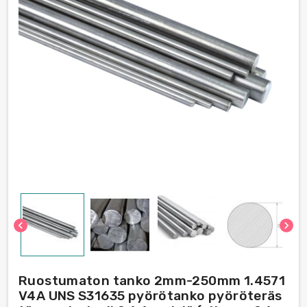
chevron_left
chevron_right
Ruostumaton tanko 2mm-250mm 1.4571
V4A UNS S31635 pyörötanko pyöröteräs