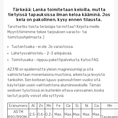
Tärkeää: Lanka toimitetaan keloilla, mutta
tietyissä tapauksissa ilman keloa kääminä. Jos
kela on pakollinen, kysy ennen tilausta.
Tarvitsetko toista teräslajia tai mittaa? Kirjoita meille.
Myyntitiimimme tekee tarjouksen varasto- tai
toimitusohjelmasta :)
Tuotantoaika - ei ole. Jo varastossa.
Lähetysvalmistelu - 2-3 arkipäivää.
Toimitusaika - riippuu pakettipalvelusta. Katso FAQ.
AZ31B on epäilemättä yleisin magnesiumlaji ja sitä
valmistetaan monenlaisina muotoina, arkeista ja levyistä
tankoihin. Sen korkean lujuus-painosuhteen vuoksi sitä
käytetään usein vaihtoehtona alumiiniseoksille. Tämän
seoksen työstössä on kuitenkin oltava varovainen, koska
lastut ja pöly voivat olla syttyviä.
Eränumero
Al
Zn
Mn
Fe
Ce
Si
Ni
Ca
Mn
ASTM
2.5-
0.6-
0.2-
Max.
Max.
Max.
Max.
Max.
B90/B90M-
Tasapain