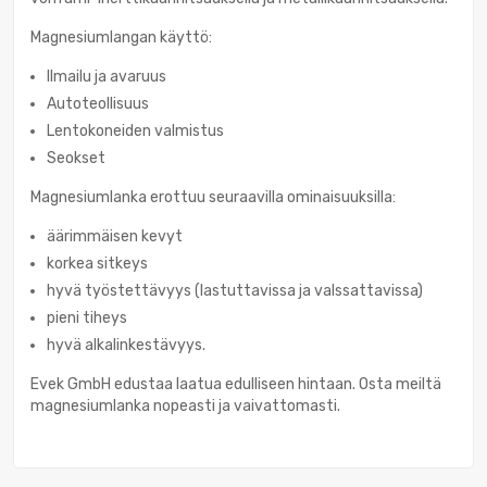
Magnesiumlangan käyttö:
Ilmailu ja avaruus
Autoteollisuus
Lentokoneiden valmistus
Seokset
Magnesiumlanka erottuu seuraavilla ominaisuuksilla:
äärimmäisen kevyt
korkea sitkeys
hyvä työstettävyys (lastuttavissa ja valssattavissa)
pieni tiheys
hyvä alkalinkestävyys.
Evek GmbH edustaa laatua edulliseen hintaan. Osta meiltä
magnesiumlanka nopeasti ja vaivattomasti.