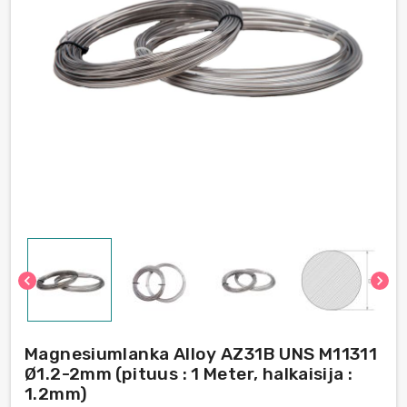
chevron_left
chevron_right
Magnesiumlanka Alloy AZ31B UNS M11311
Ø1.2-2mm (pituus : 1 Meter, halkaisija :
1.2mm)