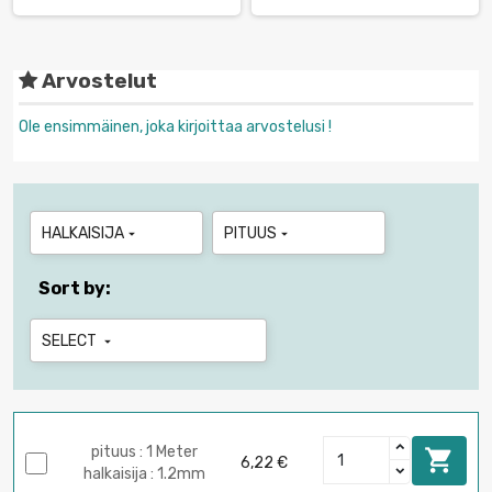
Arvostelut
Ole ensimmäinen, joka kirjoittaa arvostelusi !
HALKAISIJA
PITUUS


Sort by:
SELECT

pituus : 1 Meter

6,22 €
halkaisija : 1.2mm