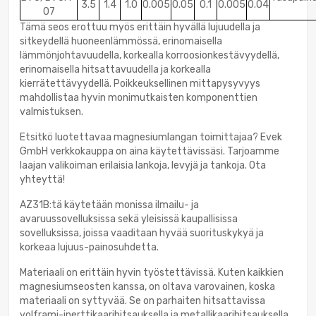
3.5
1.4
1.0
0.005
0.05
0.1
0.005
0.04
07
Tämä seos erottuu myös erittäin hyvällä lujuudella ja
sitkeydellä huoneenlämmössä, erinomaisella
lämmönjohtavuudella, korkealla korroosionkestävyydellä,
erinomaisella hitsattavuudella ja korkealla
kierrätettävyydellä. Poikkeuksellinen mittapysyvyys
mahdollistaa hyvin monimutkaisten komponenttien
valmistuksen.
Etsitkö luotettavaa magnesiumlangan toimittajaa? Evek
GmbH verkkokauppa on aina käytettävissäsi. Tarjoamme
laajan valikoiman erilaisia lankoja, levyjä ja tankoja. Ota
yhteyttä!
AZ31B:tä käytetään monissa ilmailu- ja
avaruussovelluksissa sekä yleisissä kaupallisissa
sovelluksissa, joissa vaaditaan hyvää suorituskykyä ja
korkeaa lujuus-painosuhdetta.
Materiaali on erittäin hyvin työstettävissä. Kuten kaikkien
magnesiumseosten kanssa, on oltava varovainen, koska
materiaali on syttyvää. Se on parhaiten hitsattavissa
volframi-inerttikaarihitsauksella ja metallikaarihitsauksella.