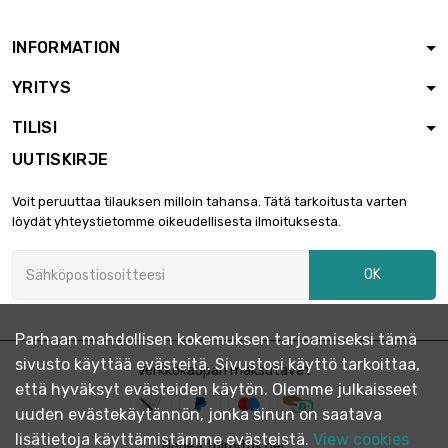

11,56 €
halkaisija : 1.6mm
INFORMATION
YRITYS
pituus : 10 Meter

20,23 €
halkaisija : 1.6mm
TILISI
UUTISKIRJE
pituus : 25 Meter

43,34 €
Voit peruuttaa tilauksen milloin tahansa. Tätä tarkoitusta varten
halkaisija : 1.6mm
löydät yhteystietomme oikeudellisesta ilmoituksesta.
OK
pituus : 50 Meter

72,23 €
halkaisija : 1.6mm
Parhaan mahdollisen kokemuksen tarjoamiseksi tämä
sivusto käyttää evästeitä. Sivustosi käyttö tarkoittaa,
pituus : 100 Meter
Verkkokaupan maksutavat

141,58 €
että hyväksyt evästeiden käytön. Olemme julkaisseet
halkaisija : 1.6mm
uuden evästekäytännön, jonka sinun on saatava
lisätietoja käyttämistämme evästeistä.
View cookies
Nopea toimitus per