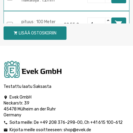
halkaisija : 1.2mm
pituus : 100 Meter

99,55 €
halkaisija : 1.2mm
LISÄÄ OSTOSKORIIN

pituus : 250 Meter

243,78 €
halkaisija : 1.2mm
pituus : 1 Meter

6,22 €
halkaisija : 1.6mm
Testattu laatu Saksasta
Evek GmbH

Neckarstr. 39
pituus : 2 Meter

6,22 €
45478 Mülheim an der Ruhr
halkaisija : 1.6mm
Germany
Soita meille:
De
+49 208 376-298-00
, Ch
+41 615 100-612

Kirjoita meille osoitteeseen:
shop@evek.de

pituus : 5 Meter