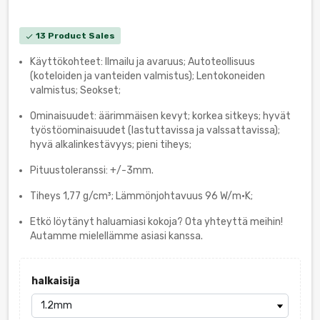
13 Product Sales
check
Käyttökohteet: Ilmailu ja avaruus; Autoteollisuus
(koteloiden ja vanteiden valmistus); Lentokoneiden
valmistus; Seokset;
Ominaisuudet: äärimmäisen kevyt; korkea sitkeys; hyvät
työstöominaisuudet (lastuttavissa ja valssattavissa);
hyvä alkalinkestävyys; pieni tiheys;
Pituustoleranssi: +/-3mm.
Tiheys 1,77 g/cm³; Lämmönjohtavuus 96 W/m·K;
Etkö löytänyt haluamiasi kokoja? Ota yhteyttä meihin!
Autamme mielellämme asiasi kanssa.
halkaisija