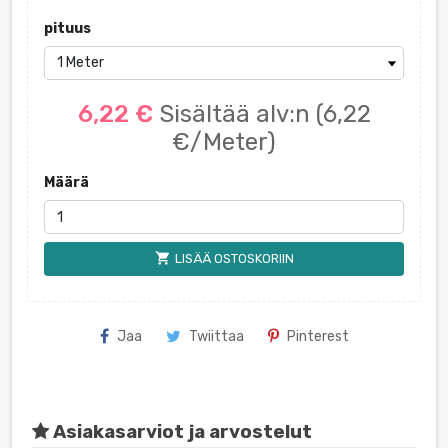
pituus
6,22 €
Sisältää alv:n
(6,22
€/Meter)
Määrä
shopping_cart
LISÄÄ OSTOSKORIIN
Jaa
Twiittaa
Pinterest
Asiakasarviot ja arvostelut