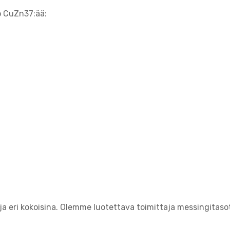
o CuZn37:ää:
;
 eri kokoisina. Olemme luotettava toimittaja messingitaso