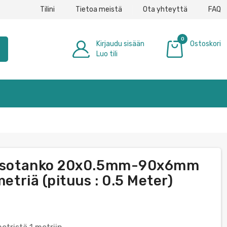
Tilini
Tietoa meistä
Ota yhteyttä
FAQ
0
Kirjaudu sisään
Ostoskori
h
Luo tili
0,00 €
 tasotanko 20x0.5mm-90x6mm
metriä (pituus : 0.5 Meter)