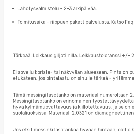
Lähetysvalmistelu - 2-3 arkipäivää.
Toimitusaika - riippuen pakettipalvelusta. Katso Faq:s
Tärkeää: Leikkaus giljotiinilla. Leikkaustoleranssi +/-
Ei sovellu koriste- tai näkyvään alueeseen. Pinta on p
etukäteen, jos pintalaatu on sinulle tärkeä - yritämme
Tämä messingitasotanko on materiaalinumeroltaan 2.0
Messingitasotanko on erinomainen työstettävyydeltään:
hyvä kylmämuovattavuus ja kiillotettavuus, ja se on e
suolaliuoksissa. Materiaali 2.0321 on diamagneettinen
Jos etsit messinkitasotankoa hyvään hintaan, olet oi