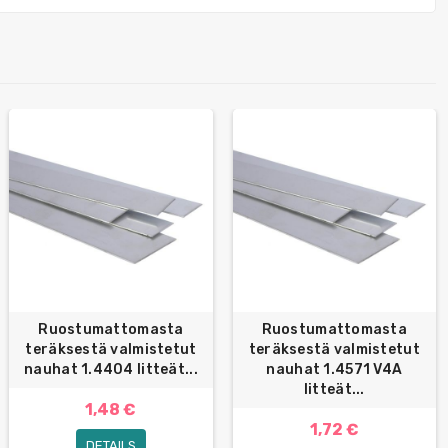
Ruostumattomasta
Ruostumattomasta
teräksestä valmistetut
teräksestä valmistetut
nauhat 1.4404 litteät...
nauhat 1.4571 V4A
litteät...
1,48 €
1,72 €
DETAILS