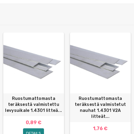
Ruostumattomasta
Ruostumattomasta
teräksestä valmistettu
teräksestä valmistetut
levysuikale 1.4301 litteä...
nauhat 1.4301 V2A
litteät...
0,89 €
1,76 €
DETAILS