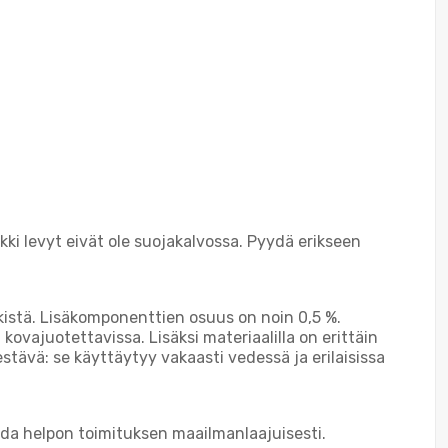
kki levyt eivät ole suojakalvossa. Pyydä erikseen
istä. Lisäkomponenttien osuus on noin 0,5 %.
ovajuotettavissa. Lisäksi materiaalilla on erittäin
stävä: se käyttäytyy vakaasti vedessä ja erilaisissa
ada helpon toimituksen maailmanlaajuisesti.