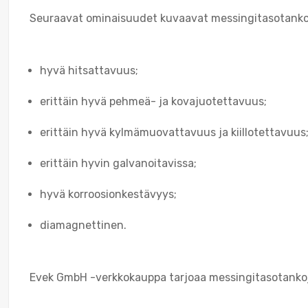
Seuraavat ominaisuudet kuvaavat messingitasotank
hyvä hitsattavuus;
erittäin hyvä pehmeä- ja kovajuotettavuus;
erittäin hyvä kylmämuovattavuus ja kiillotettavuus
erittäin hyvin galvanoitavissa;
hyvä korroosionkestävyys;
diamagnettinen.
Evek GmbH -verkkokauppa tarjoaa messingitasotankoja