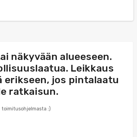
 tai näkyvään alueeseen.
ollisuuslaatua. Leikkaus
dä erikseen, jos pintalaatu
le ratkaisun.
 toimitusohjelmasta :)