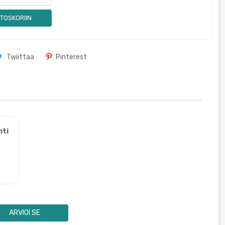
TOSKORIIN
Twiittaa
Pinterest
nti
ARVIOI SE