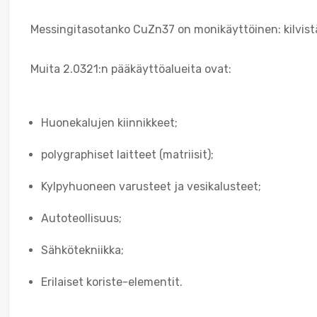
Messingitasotanko CuZn37 on monikäyttöinen: kilvistä pe
Muita 2.0321:n pääkäyttöalueita ovat:
Huonekalujen kiinnikkeet;
polygraphiset laitteet (matriisit);
Kylpyhuoneen varusteet ja vesikalusteet;
Autoteollisuus;
Sähkötekniikka;
Erilaiset koriste-elementit.