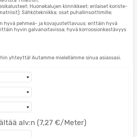
tristä 1 metriin.
ikalusteet; Huonekalujen kiinnikkeet; erilaiset koriste-
matriisit); Sähkötekniikka; osat puhallinsoittimille;
in hyvä pehmeä- ja kovajuotettavuus; erittäin hyvä
ittäin hyvin galvanoitavissa; hyvä korroosionkestävyys
ihin yhteyttä! Autamme mielellämme sinua asiassasi.
ältää alv:n
(7,27 €/Meter)