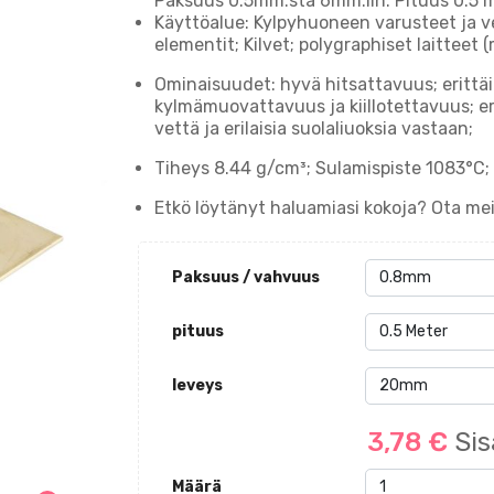
Paksuus 0.5mm:stä 6mm:iin. Pituus 0.5 me
Käyttöalue: Kylpyhuoneen varusteet ja ves
elementit; Kilvet; polygraphiset laitteet (
Ominaisuudet: hyvä hitsattavuus; erittä
kylmämuovattavuus ja kiillotettavuus; er
vettä ja erilaisia suolaliuoksia vastaan;
Tiheys 8.44 g/cm³; Sulamispiste 1083°C;
Etkö löytänyt haluamiasi kokoja? Ota me
Paksuus / vahvuus
pituus
leveys
3,78 €
Sis
Määrä