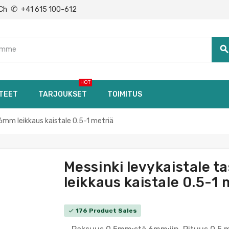
✆
Ch
+41 615 100-612
searc
HOT
TEET
TARJOUKSET
TOIMITUS
mm leikkaus kaistale 0.5-1 metriä
Messinki levykaistale
leikkaus kaistale 0.5-1 
176 Product Sales
check