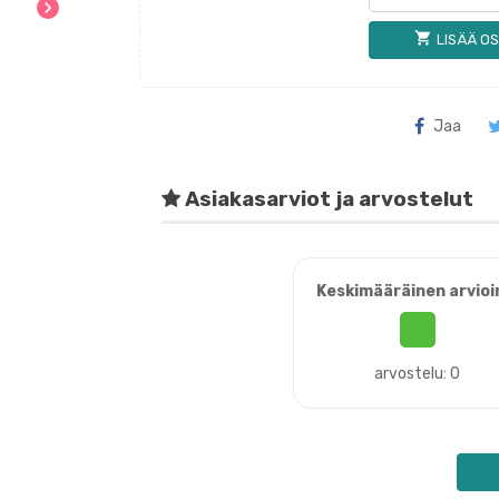
chevron_right
shopping_cart
LISÄÄ OS
Jaa
Asiakasarviot ja arvostelut
Keskimääräinen arvioi
arvostelu: 0