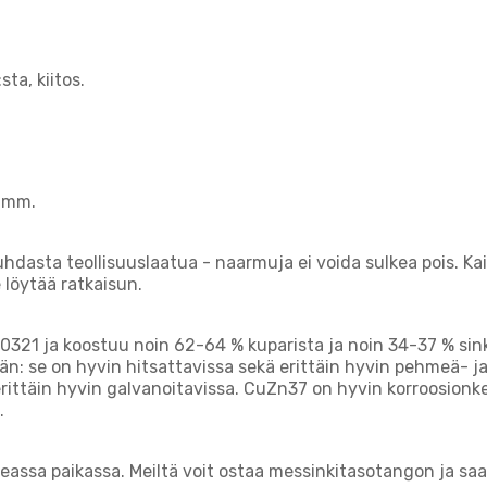
ta, kiitos.
 2mm.
uhdasta teollisuuslaatua - naarmuja ei voida sulkea pois. Kai
 löytää ratkaisun.
321 ja koostuu noin 62-64 % kuparista ja noin 34-37 % sink
 se on hyvin hitsattavissa sekä erittäin hyvin pehmeä- ja k
rittäin hyvin galvanoitavissa. CuZn37 on hyvin korroosionke
.
keassa paikassa. Meiltä voit ostaa messinkitasotangon ja sa