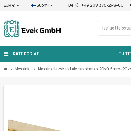
✆
EUR €
Suomi
De
+49 208 376-298-00

KATEGORIAT
TUOT
Messinki
Messinki levykaistale tasotanko 20x0.5mm-90x6
chevron_right
chevron_right